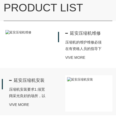
PRODUCT LIST
延安压缩机维修
压缩机的维护维修必须
在有资格人员的指导下
进行。1.压缩空气和电
VIVE MORE
器都具有危险性，检修
或维护保养时应确认电
源已被切断，并在电源
延安压缩机安装
处挂“检修”或“禁止开
闸”等警告标志，以防
压缩机安装要求1.须宽
他人合闸送电造成伤
阔采光良好的场所，以
害;2.停机维护时必须等
利操作与检修。2.空气
VIVE MORE
待整部压缩机冷却后及
相对湿度宜低，灰尘
系统压缩空气安全释
少，空气清净且通风良