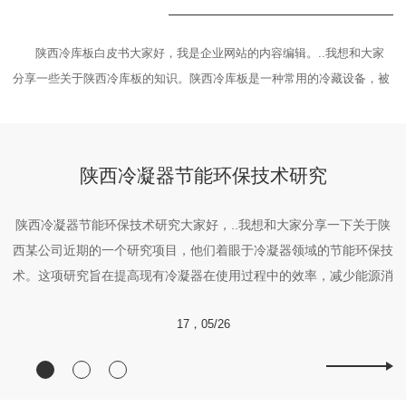
陕西冷库板白皮书大家好，我是企业网站的内容编辑。..我想和大家
分享一些关于陕西冷库板的知识。陕西冷库板是一种常用的冷藏设备，被
技
广泛应用于食品、医药、化工等行业。它具有保温、制冷效果显著的特
术
点，能够有效地延长货物的保鲜期，..产品质量。这种冷库板选材考究，
高
采用..材料制成，具有良好的耐候性和耐用性。其结构坚固，安装简
节
陕西冷凝器节能环保技术研究
便，...
业.
陕
陕西冷凝器节能环保技术研究大家好，..我想和大家分享一下关于陕
书
西某公司近期的一个研究项目，他们着眼于冷凝器领域的节能环保技
.
术。这项研究旨在提高现有冷凝器在使用过程中的效率，减少能源消
满
耗，并将环保理念融入到产品设计中。通过对冷凝器的结构、工作原
17，05/26
获
理等方面进行深入研究，该公司的工程师团队发现了许多潜在的优化
空间。他们针对冷凝...