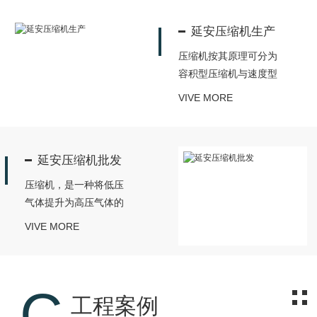
放，且维护人员尽可能
好。3.环境温度须低于
避开压缩机系统中的任
延安压缩机生产
40℃，因环境温度越
何排气口，关闭相应隔
高，则压缩机输出空气
压缩机按其原理可分为
离阀;3.清洗机...
量愈少。4.如果工厂环
容积型压缩机与速度型
境较差，灰尘多，须加
压缩机。容积型又分
VIVE MORE
装前置过滤设备。5.预
为：往复式压缩机、回
留通路，具备条件者可
转式压缩机;速度型压
装设天车，以利维修保
缩机又分为：轴流式压
养。6.预留保养空间，
延安压缩机批发
缩机、离心式压缩机和
压缩机与墙之间至少须
混流式压缩机。
压缩机，是一种将低压
有70公分...
气体提升为高压气体的
从动的流体机械。从而
VIVE MORE
实现压缩→冷凝(放
热)→膨胀→蒸发 ( 吸
热 ) 的制冷循环。压缩
C
机分为活塞压缩机，螺
工程案例
杆压缩机，离心压缩